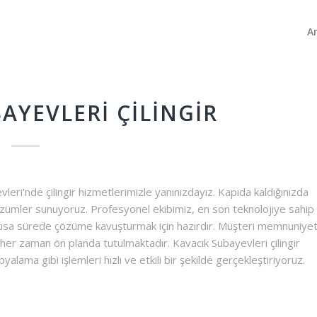
A
AYEVLERI ÇILINGIR
eri’nde çilingir hizmetlerimizle yanınızdayız. Kapıda kaldığınızda
ir çözümler sunuyoruz. Profesyonel ekibimiz, en son teknolojiye sahip
n kısa sürede çözüme kavuşturmak için hazırdır. Müşteri memnuniyet
her zaman ön planda tutulmaktadır. Kavacık Subayevleri çilingir
alama gibi işlemleri hızlı ve etkili bir şekilde gerçekleştiriyoruz.