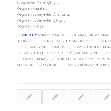
Subayevleri Yerel Çilingir,
Keçiören Anahtarcı,
Keçiören Subayevleri Anahtarcı,
Keçiören Subayevleri Çilingir,
Keçiören Çilingir,
ETIKETLER:
ANKARA ANAHTARCI
,
ANKARA ÇILINGIR
,
ANKAR
ÇILINGIR
,
KEÇIÖREN SUBAYEVLERI ANAHTARCI
,
KEÇIÖREN S
KILIT
,
SUBAYEVLERI ANAHTARCI
,
SUBAYEVLERI APARTMAN 
SUBAYEVLERI ÇELIK KAPI KILIT DEĞIŞIMI
,
SUBAYEVLERI ÇILI
SUBAYEVLERI KASA ÇILINGIR
,
SUBAYEVLERI KAYIP KUMAN
SUBAYEVLERI OTO ÇILINGIR
,
SUBAYEVLERI PIMAPEN KAPI KIL