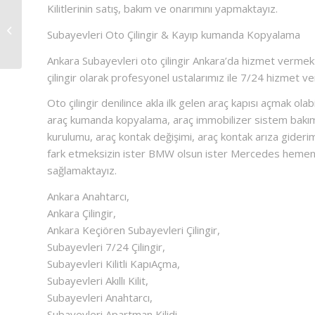
Kilitlerinin satış, bakım ve onarımını yapmaktayız.
Keçiören Çilingir Anahtarcı
Subayevleri Oto Çilingir & Kayıp kumanda Kopyalama
Ankara Subayevleri oto çilingir Ankara’da hizmet vermekte 
çilingir olarak profesyonel ustalarımız ile 7/24 hizmet v
Oto çilingir denilince akla ilk gelen araç kapısı açmak ol
araç kumanda kopyalama, araç immobilizer sistem bakımı
kurulumu, araç kontak değişimi, araç kontak arıza giderimi
fark etmeksizin ister BMW olsun ister Mercedes hemen 
sağlamaktayız.
Ankara Anahtarcı,
Ankara Çilingir,
Ankara Keçiören Subayevleri Çilingir,
Subayevleri 7/24 Çilingir,
Subayevleri Kilitli KapıAçma,
Subayevleri Akıllı Kilit,
Subayevleri Anahtarcı,
Subayevleri Apartman Kilidi,