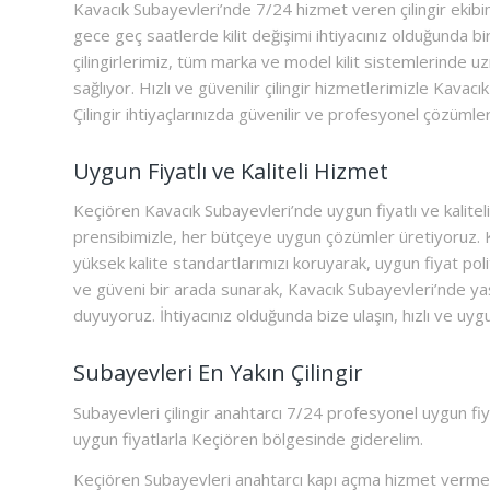
Kavacık Subayevleri’nde 7/24 hizmet veren çilingir ekibim
gece geç saatlerde kilit değişimi ihtiyacınız olduğunda b
çilingirlerimiz, tüm marka ve model kilit sistemlerinde 
sağlıyor. Hızlı ve güvenilir çilingir hizmetlerimizle Kava
Çilingir ihtiyaçlarınızda güvenilir ve profesyonel çözüm
Uygun Fiyatlı ve Kaliteli Hizmet
Keçiören Kavacık Subayevleri’nde uygun fiyatlı ve kalitel
prensibimizle, her bütçeye uygun çözümler üretiyoruz. K
yüksek kalite standartlarımızı koruyarak, uygun fiyat poli
ve güveni bir arada sunarak, Kavacık Subayevleri’nde y
duyuyoruz. İhtiyacınız olduğunda bize ulaşın, hızlı ve uygu
Subayevleri En Yakın Çilingir
Subayevleri çilingir anahtarcı 7/24 profesyonel uygun fiya
uygun fiyatlarla Keçiören bölgesinde giderelim.
Keçiören Subayevleri anahtarcı kapı açma hizmet vermekt