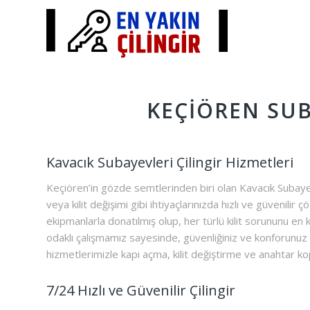
KEÇIÖREN SUB
Kavacık Subayevleri Çilingir Hizmetleri
Keçiören’in gözde semtlerinden biri olan Kavacık Subayevl
veya kilit değişimi gibi ihtiyaçlarınızda hızlı ve güvenil
ekipmanlarla donatılmış olup, her türlü kilit sorununu e
odaklı çalışmamız sayesinde, güvenliğiniz ve konforunuz 
hizmetlerimizle kapı açma, kilit değiştirme ve anahtar kopy
7/24 Hızlı ve Güvenilir Çilingir