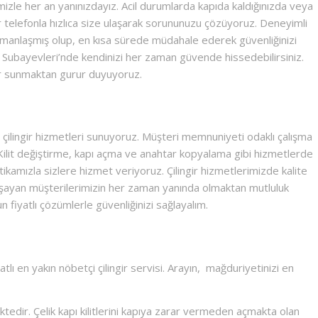
izle her an yanınızdayız. Acil durumlarda kapıda kaldığınızda veya
ir telefonla hızlıca size ulaşarak sorununuzu çözüyoruz. Deneyimli
uzmanlaşmış olup, en kısa sürede müdahale ederek güvenliğinizi
cık Subayevleri’nde kendinizi her zaman güvende hissedebilirsiniz.
ler sunmaktan gurur duyuyoruz.
i çilingir hizmetleri sunuyoruz. Müşteri memnuniyeti odaklı çalışma
ilit değiştirme, kapı açma ve anahtar kopyalama gibi hizmetlerde
tikamızla sizlere hizmet veriyoruz. Çilingir hizmetlerimizde kalite
aşayan müşterilerimizin her zaman yanında olmaktan mutluluk
n fiyatlı çözümlerle güvenliğinizi sağlayalım.
tlı en yakın nöbetçi çilingir servisi. Arayın, mağduriyetinizi en
edir. Çelik kapı kilitlerini kapıya zarar vermeden açmakta olan