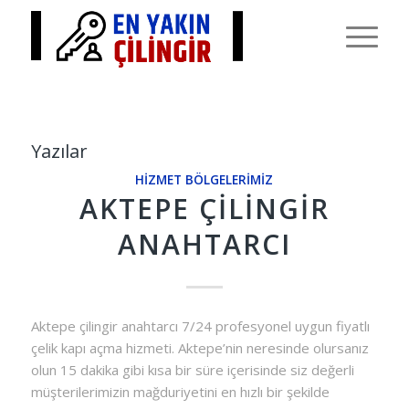
Yazılar
HIZMET BÖLGELERIMIZ
AKTEPE ÇILINGIR
ANAHTARCI
Aktepe çilingir anahtarcı 7/24 profesyonel uygun fiyatlı
çelik kapı açma hizmeti. Aktepe’nin neresinde olursanız
olun 15 dakika gibi kısa bir süre içerisinde siz değerli
müşterilerimizin mağduriyetini en hızlı bir şekilde