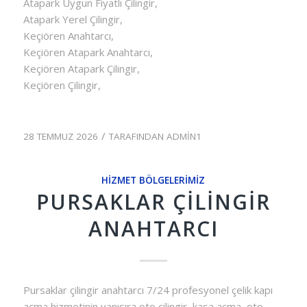
Atapark Uygun Fiyatlı Çilingir,
Atapark Yerel Çilingir,
Keçiören Anahtarcı,
Keçiören Atapark Anahtarcı,
Keçiören Atapark Çilingir,
Keçiören Çilingir,
/
28 TEMMUZ 2026
TARAFINDAN
ADMIN1
HIZMET BÖLGELERIMIZ
PURSAKLAR ÇILINGIR
ANAHTARCI
Pursaklar çilingir anahtarcı 7/24 profesyonel çelik kapı
açma hizmetinin yanısıra oto çilingir, kasa açma, oto