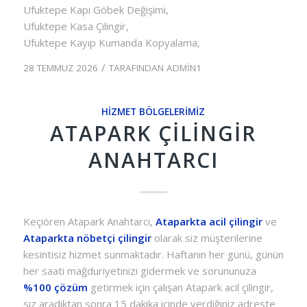
Ufuktepe Kapı Göbek Değişimi,
Ufuktepe Kasa Çilingir,
Ufuktepe Kayıp Kumanda Kopyalama,
/
28 TEMMUZ 2026
TARAFINDAN
ADMIN1
HIZMET BÖLGELERIMIZ
ATAPARK ÇILINGIR
ANAHTARCI
Keçiören Atapark Anahtarcı,
Ataparkta acil çilingir
ve
Ataparkta nöbetçi çilingir
olarak siz müşterilerine
kesintisiz hizmet sunmaktadır. Haftanın her günü, günün
her saati mağduriyetinizi gidermek ve sorununuza
%100 çözüm
getirmek için çalışan Atapark acil çilingir,
siz aradıktan sonra 15 dakika içinde verdiğiniz adreste