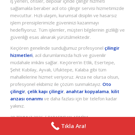
iş yerleri, ofisler, depolar içinde çilingir hizmeti
sağlamakla beraber acil oto çilingir servisi hizmetimizde
mevcuttur. Hızlı ulaşım, kurumsal disiplin ve hasarsız
işlem prensiplerimizle güveninizi kazanmayı
hedefliyoruz. Tüm işlemler, müşteri bilgilerinin gizliliği ve
güvenliği esas alınarak yürütülmektedir.
Keçiören genelinde sunduğumuz profesyonel
çilingir
hizmetleri
, acil durumlarınızda hızlı ve güvenilir
müdahale imkânı sağlar. Keçiören’in Etlik, Esertepe,
Şehit Kubilay, Ayvalı, Ufuktepe, Kalaba gibi tüm
mahallelerine hizmet veriyoruz. Arıza ne olursa olsun,
profesyonel ekibimiz ile çözüm sunmaktayız.
Oto
çilingir
,
çelik kapı çilingir
,
anahtar kopyalama
,
kilit
arızası onarımı
ve daha fazlası için bir telefon kadar
yakınız.
/
28 TEMMUZ 2026
TARAFINDAN
ADMIN1
Tıkla Ara!