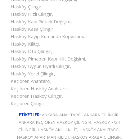
Hasköy Çilingir,
Hasköy Hızlı Çilingir,
Hasköy Kapı Göbek Değişimi,
Hasköy Kasa Çilingir,
Hasköy Kayıp Kumanda Kopyalama,
Hasköy Kilitçi,
Hasköy Oto Çilingir,
Hasköy Pimapen Kapı Kilit Değişimi,
Hasköy Uygun Fiyatlı Çilingir,
Hasköy Yerel Çilingir,
Keçiören Anahtarcı,
Keçiören Hasköy Anahtarcı,
Keçiören Hasköy Çilingir,
Keçiören Çilingir,
ETIKETLER:
ANKARA ANAHTARCI
,
ANKARA ÇILINGIR
,
ANKARA KEÇIÖREN HASKÖY ÇILINGIR
,
HASKÖY 7/24
ÇILINGIR
,
HASKÖY AKILLI KILIT
,
HASKÖY ANAHTARCI
,
HASKÖY APARTMAN KILIDI
,
HASKÖY ARABA ÇILINGIR
,