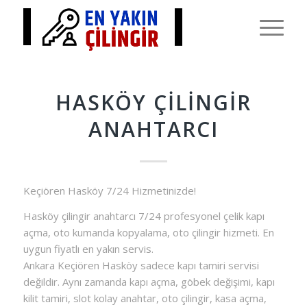
HASKÖY ÇILINGIR
ANAHTARCI
Keçiören Hasköy 7/24 Hizmetinizde!
Hasköy çilingir anahtarcı 7/24 profesyonel çelik kapı
açma, oto kumanda kopyalama, oto çilingir hizmeti. En
uygun fiyatlı en yakın servis.
Ankara Keçiören Hasköy sadece kapı tamiri servisi
değildir. Aynı zamanda kapı açma, göbek değişimi, kapı
kilit tamiri, slot kolay anahtar, oto çilingir, kasa açma,