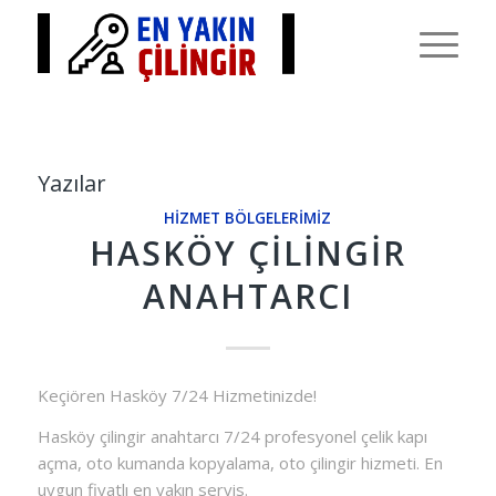
Yazılar
HIZMET BÖLGELERIMIZ
HASKÖY ÇILINGIR
ANAHTARCI
Keçiören Hasköy 7/24 Hizmetinizde!
Hasköy çilingir anahtarcı 7/24 profesyonel çelik kapı
açma, oto kumanda kopyalama, oto çilingir hizmeti. En
uygun fiyatlı en yakın servis.