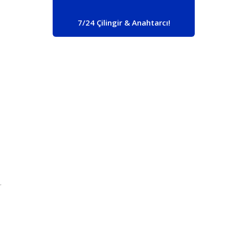
7/24 Çilingir & Anahtarcı!
r