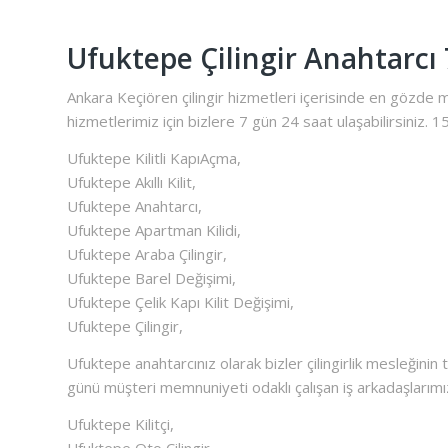
Ufuktepe Çilingir Anahtarcı 
Ankara Keçiören çilingir hizmetleri içerisinde en gözde
hizmetlerimiz için bizlere 7 gün 24 saat ulaşabilirsiniz. 1
Ufuktepe Kilitli KapıAçma,
Ufuktepe Akıllı Kilit,
Ufuktepe Anahtarcı,
Ufuktepe Apartman Kilidi,
Ufuktepe Araba Çilingir,
Ufuktepe Barel Değişimi,
Ufuktepe Çelik Kapı Kilit Değişimi,
Ufuktepe Çilingir,
Ufuktepe anahtarcınız olarak bizler çilingirlik mesleğinin t
günü müşteri memnuniyeti odaklı çalışan iş arkadaşlarımı
Ufuktepe Kilitçi,
Ufuktepe Oto Çilingir,