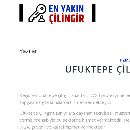
Yazılar
HIZME
UFUKTEPE ÇI
Keçiören Ufuktepe çilingir anahtarcı 7/24 profesyonel en 
kopyalama gibi konularda hizmet vermekteyiz.
Ufuktepe Çilingir uzun yıllara dayanan tecrübesi, müşteri
verme prensibiyle bu sektörde hizmet vermektedir. Her 
7/24, güvenli ve kaliteli hizmet vermektedir.