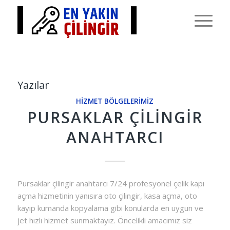
Yazılar
HIZMET BÖLGELERIMIZ
PURSAKLAR ÇILINGIR
ANAHTARCI
Pursaklar çilingir anahtarcı 7/24 profesyonel çelik kapı
açma hizmetinin yanısıra oto çilingir, kasa açma, oto
kayıp kumanda kopyalama gibi konularda en uygun ve
jet hızlı hizmet sunmaktayız. Öncelikli amacımız siz