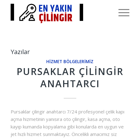
Yazılar
HIZMET BÖLGELERIMIZ
PURSAKLAR ÇILINGIR
ANAHTARCI
Pursaklar çilingir anahtarcı 7/24 profesyonel çelik kapı
açma hizmetinin yanısıra oto çilingir, kasa açma, oto
kayıp kumanda kopyalama gibi konularda en uygun ve
jet hızlı hizmet sunmaktayız. Öncelikli amacımız siz