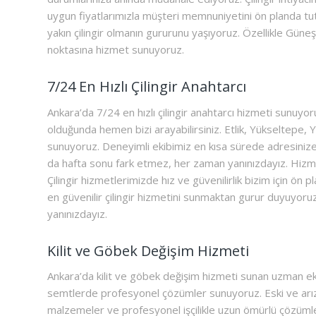
uygun fiyatlarımızla müşteri memnuniyetini ön planda tut
yakın çilingir olmanın gururunu yaşıyoruz. Özellikle Güneş
noktasına hizmet sunuyoruz.
7/24 En Hızlı Çilingir Anahtarcı
Ankara’da 7/24 en hızlı çilingir anahtarcı hizmeti sunuyoruz
olduğunda hemen bizi arayabilirsiniz. Etlik, Yükseltepe, Y
sunuyoruz. Deneyimli ekibimiz en kısa sürede adresinize ul
da hafta sonu fark etmez, her zaman yanınızdayız. Hizme
Çilingir hizmetlerimizde hız ve güvenilirlik bizim için ön p
en güvenilir çilingir hizmetini sunmaktan gurur duyuyoruz. 
yanınızdayız.
Kilit ve Göbek Değişim Hizmeti
Ankara’da kilit ve göbek değişim hizmeti sunan uzman ek
semtlerde profesyonel çözümler sunuyoruz. Eski ve arızalı k
malzemeler ve profesyonel işçilikle uzun ömürlü çözümler 