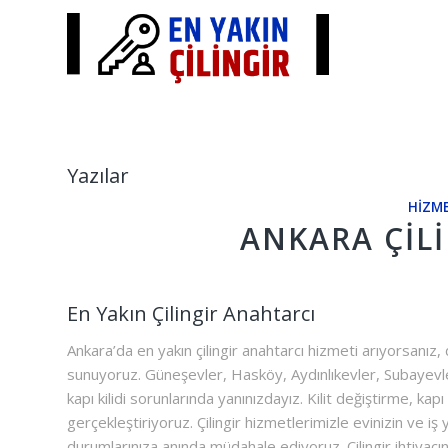
Yazılar
HIZME
ANKARA ÇIL
En Yakın Çilingir Anahtarcı
Ankara’da en yakın çilingir anahtarcı hizmeti arıyorsanız,
sunuyoruz. Güneşevler, Hasköy, Aydınlıkevler, Subayevleri
kapı kilidi sorunlarında yanınızdayız. Kilit değiştirme, ka
gerçekleştiriyoruz. Çilingir hizmetlerimizle evinizin ve iş
durumlarınıza anında müdahale ediyoruz. Çilingir ihtiyacın