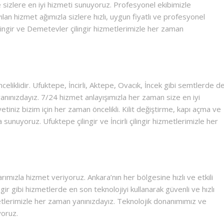
e sizlere en iyi hizmeti sunuyoruz. Profesyonel ekibimizle
yılan hizmet ağımızla sizlere hızlı, uygun fiyatlı ve profesyonel
lingir ve Demetevler çilingir hizmetlerimizle her zaman
liklidir. Ufuktepe, İncirli, Aktepe, Ovacık, İncek gibi semtlerde d
anınızdayız. 7/24 hizmet anlayışımızla her zaman size en iyi
iniz bizim için her zaman öncelikli. Kilit değiştirme, kapı açma ve
 sunuyoruz. Ufuktepe çilingir ve İncirli çilingir hizmetlerimizle her
mızla hizmet veriyoruz. Ankara’nın her bölgesine hızlı ve etkili
gir gibi hizmetlerde en son teknolojiyi kullanarak güvenli ve hızlı
metlerimizle her zaman yanınızdayız. Teknolojik donanımımız ve
yoruz.