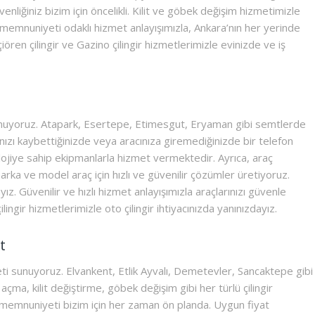
enliğiniz bizim için öncelikli. Kilit ve göbek değişim hizmetimizle
 memnuniyeti odaklı hizmet anlayışımızla, Ankara’nın her yerinde
eçiören çilingir ve Gazino çilingir hizmetlerimizle evinizde ve iş
unuyoruz. Atapark, Esertepe, Etimesgut, Eryaman gibi semtlerde
ınızı kaybettiğinizde veya aracınıza giremediğinizde bir telefon
lojiye sahip ekipmanlarla hizmet vermektedir. Ayrıca, araç
ka ve model araç için hızlı ve güvenilir çözümler üretiyoruz.
ız. Güvenilir ve hızlı hizmet anlayışımızla araçlarınızı güvenle
ilingir hizmetlerimizle oto çilingir ihtiyacınızda yanınızdayız.
t
meti sunuyoruz. Elvankent, Etlik Ayvalı, Demetevler, Sancaktepe gibi
açma, kilit değiştirme, göbek değişim gibi her türlü çilingir
memnuniyeti bizim için her zaman ön planda. Uygun fiyat