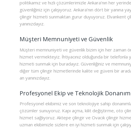
politikamız ve hızlı çözümlerimizle Ankara’nın her yerind
güvenliğiniz için çalışıyoruz. Ankara’nın dört bir yanına ya
çilingir hizmeti sunmaktan gurur duyuyoruz. Elvankent çi
yanınızdayız.
Müşteri Memnuniyeti ve Güvenlik
Müşteri memnuniyeti ve güvenlik bizim için her zaman önce
hizmet vermekteyiz. İhtiyacınız olduğunda bir telefonla y
hizmeti sunmak için buradayız. Güvenliğiniz ve memnuniyet
diğer tüm çilingir hizmetlerinde kalite ve güveni bir arada
an yanınızdayız.
Profesyonel Ekip ve Teknolojik Donanım
Profesyonel ekibimiz ve son teknolojiye sahip donanımları
çözümler sunuyoruz. Kapı açma, kilit değiştirme, oto çilin
hizmet sağlıyoruz. Aktepe çilingir ve Ovacık çilingir hiz
uzman ekibimizle sizlere en iyi hizmeti sunmak için çalışı