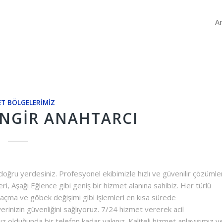
A
T BÖLGELERIMIZ
INGIR ANAHTARCI
 doğru yerdesiniz. Profesyonel ekibimizle hızlı ve güvenilir çözümle
, Aşağı Eğlence gibi geniş bir hizmet alanına sahibiz. Her türlü
pı açma ve göbek değişimi gibi işlemleri en kısa sürede
 yerinizin güvenliğini sağlıyoruz. 7/24 hizmet vererek acil
ız olduğunda bir telefon kadar yakınız. Kaliteli hizmet anlayışımız v