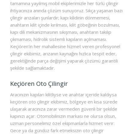
tamamına yayılmış mobil ekiplerimizle her türlü çilingir
ihtiyacınıza anında çözüm sunuyoruz. Sıkça yaşanan bazı
çilingir arızaları şunlardır; kapı kilidinin dönmemesi,
anahtarın kilit içinde kırılması, kilit göbeğinin bozulması,
kapı dili mekanizmasının sıkışması, anahtarın takılıp
çıkmaması, hidrolik sistemli kapıların açılmaması.
Keçiören’in her mahallesine hizmet veren profesyonel
çilingir ekibimiz, arızanın kaynağını hızlıca tespit eder,
gerektiğinde parça değişimi yaparak çözümü garantili
şekilde sağlamaktadır.
Keçiören Oto Çilingir
Aracınızın kapıları kilitliyse ve anahtar içeride kaldıysa
keçiören oto çilingir ekibimiz, bölgeye en kısa sürede
ulaşarak aracınıza zarar vermeden güvenli bir şekilde
kapınızı açar. Otomobilinizin markası ne olursa olsun,
uzman personelimiz özel ekipmanlarla hizmet verir.
Gece ya da gündüz fark etmeksizin oto çilingir