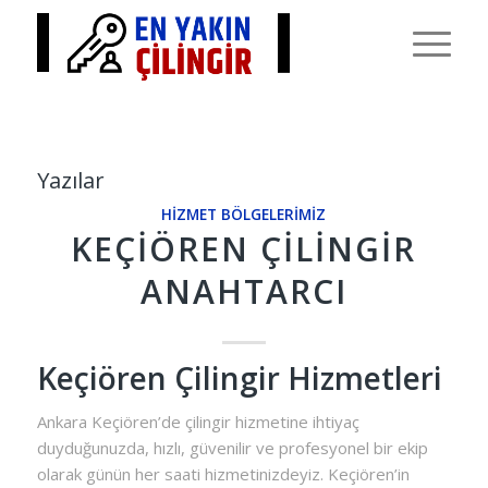
Yazılar
HIZMET BÖLGELERIMIZ
KEÇIÖREN ÇILINGIR
ANAHTARCI
Keçiören Çilingir Hizmetleri
Ankara Keçiören’de çilingir hizmetine ihtiyaç
duyduğunuzda, hızlı, güvenilir ve profesyonel bir ekip
olarak günün her saati hizmetinizdeyiz. Keçiören’in