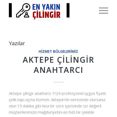
Yazılar
HIZMET BÖLGELERIMIZ
AKTEPE ÇILINGIR
ANAHTARCI
Aktepe çilingir anahtarcı 7/24 profesyonel uygun fiyatlı
çelik kapı açma hizmeti. Aktepe’nin neresinde olursanız
olun 15 dakika gibi kısa bir süre içerisinde siz değerli
müşterilerimizin mağduriyetini en hızlı bir şekilde