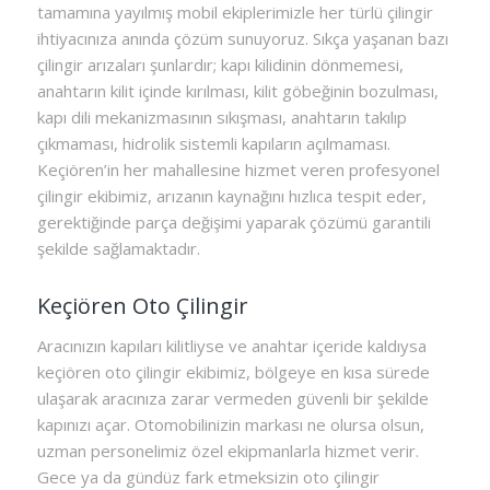
tamamına yayılmış mobil ekiplerimizle her türlü çilingir
ihtiyacınıza anında çözüm sunuyoruz. Sıkça yaşanan bazı
çilingir arızaları şunlardır; kapı kilidinin dönmemesi,
anahtarın kilit içinde kırılması, kilit göbeğinin bozulması,
kapı dili mekanizmasının sıkışması, anahtarın takılıp
çıkmaması, hidrolik sistemli kapıların açılmaması.
Keçiören’in her mahallesine hizmet veren profesyonel
çilingir ekibimiz, arızanın kaynağını hızlıca tespit eder,
gerektiğinde parça değişimi yaparak çözümü garantili
şekilde sağlamaktadır.
Keçiören Oto Çilingir
Aracınızın kapıları kilitliyse ve anahtar içeride kaldıysa
keçiören oto çilingir ekibimiz, bölgeye en kısa sürede
ulaşarak aracınıza zarar vermeden güvenli bir şekilde
kapınızı açar. Otomobilinizin markası ne olursa olsun,
uzman personelimiz özel ekipmanlarla hizmet verir.
Gece ya da gündüz fark etmeksizin oto çilingir