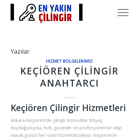
Yazılar
HIZMET BÖLGELERIMIZ
KEÇIÖREN ÇILINGIR
ANAHTARCI
Keçiören Çilingir Hizmetleri
Ankara Keçiören’de çilingir hizmetine ihtiyaç
duyduğunuzda, hızlı, güvenilir ve profesyonel bir ekip
olarak günün her saati hizmetinizdeyiz. Keçiören’in