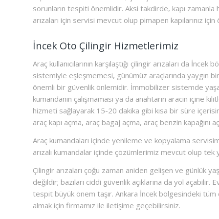
sorunların tespiti önemlidir. Aksi takdirde, kapı zamanla 
arızaları için servisi mevcut olup pimapen kapılarınız içi
İncek Oto Çilingir Hizmetlerimiz
Araç kullanıcılarının karşılaştığı çilingir arızaları da İnc
sistemiyle eşleşmemesi, günümüz araçlarında yaygın bir
önemli bir güvenlik önlemidir. İmmobilizer sistemde yaşan
kumandanın çalışmaması ya da anahtarın aracın içine kili
hizmeti sağlayarak 15-20 dakika gibi kısa bir süre içeri
araç kapı açma, araç bagaj açma, araç benzin kapağını a
Araç kumandaları içinde yenileme ve kopyalama servisimi
arızalı kumandalar içinde çözümlerimiz mevcut olup tek 
Çilingir arızaları çoğu zaman aniden gelişen ve günlük yaşa
değildir; bazıları ciddi güvenlik açıklarına da yol açabilir
tespit büyük önem taşır. Ankara İncek bölgesindeki tüm çi
almak için firmamız ile iletişime geçebilirsiniz.