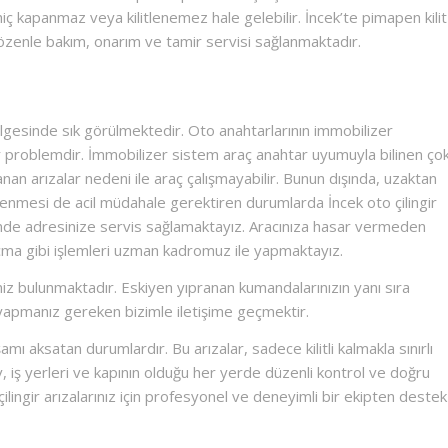
hiç kapanmaz veya kilitlenemez hale gelebilir. İncek’te pimapen kilit
n özenle bakım, onarım ve tamir servisi sağlanmaktadır.
ek bölgesinde sık görülmektedir. Oto anahtarlarının immobilizer
 problemdir. İmmobilizer sistem araç anahtar uyumuyla bilinen ço
an arızalar nedeni ile araç çalışmayabilir. Bunun dışında, uzaktan
tlenmesi de acil müdahale gerektiren durumlarda İncek oto çilingir
sinde adresinize servis sağlamaktayız. Aracınıza hasar vermeden
çma gibi işlemleri uzman kadromuz ile yapmaktayız.
z bulunmaktadır. Eskiyen yıpranan kumandalarınızın yanı sıra
yapmanız gereken bizimle iletişime geçmektir.
mı aksatan durumlardır. Bu arızalar, sadece kilitli kalmakla sınırlı
. Ev, iş yerleri ve kapının olduğu her yerde düzenli kontrol ve doğru
lingir arızalarınız için profesyonel ve deneyimli bir ekipten destek