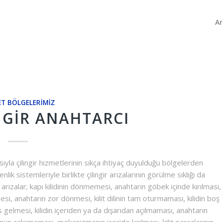
A
T BÖLGELERIMIZ
NGIR ANAHTARCI
la çilingir hizmetlerinin sıkça ihtiyaç duyulduğu bölgelerden
üvenlik sistemleriyle birlikte çilingir arızalarının görülme sıklığı da
ız arızalar; kapı kilidinin dönmemesi, anahtarın göbek içinde kırılması,
esi, anahtarın zor dönmesi, kilit dilinin tam oturmaması, kilidin boş
elmesi, kilidin içeriden ya da dışarıdan açılmaması, anahtarın
ün çalışmaması, mekanizmanın içeride kırılması, kilit parçalarının