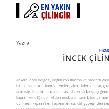
Yazılar
HIZME
İNCEK ÇILI
Ankara İncek bölgesi, yoğun konutlaşma ve modern yapısıy
biridir. Artan kilitli kapı sistemleri, akıllı kilitler ve araç g
artmıştır. Kapı kilit arızaları arasında en sık karşılaştığım
kapının kendiliğinden kilitlenmesi, anahtarın kilide girmem
dönmesi, kapının tam kapanmaması, kilit göbeğinden ses g
kilide sıkışması, kapı kolunun boşa düşmesi, kapı sürgüsün