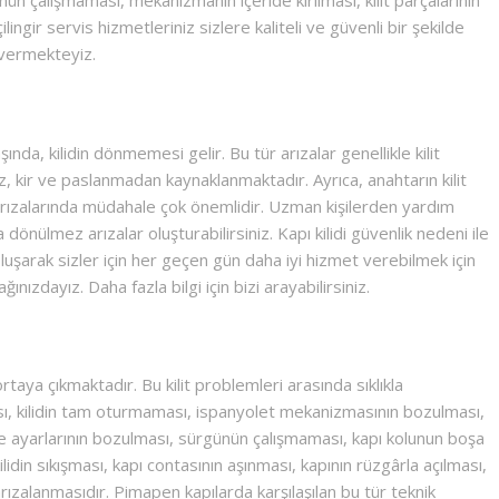
ingir servis hizmetleriniz sizlere kaliteli ve güvenli bir şekilde
 vermekteyiz.
şında, kilidin dönmemesi gelir. Bu tür arızalar genellikle kilit
 kir ve paslanmadan kaynaklanmaktadır. Ayrıca, anahtarın kilit
t arızalarında müdahale çok önemlidir. Uzman kişilerden yardım
önülmez arızalar oluşturabilirsiniz. Kapı kilidi güvenlik nedeni ile
luşarak sizler için her geçen gün daha iyi hizmet verebilmek için
ğınızdayız. Daha fazla bilgi için bizi arayabilirsiniz.
aya çıkmaktadır. Bu kilit problemleri arasında sıklıkla
ı, kilidin tam oturmaması, ispanyolet mekanizmasının bozulması,
 ayarlarının bozulması, sürgünün çalışmaması, kapı kolunun boşa
din sıkışması, kapı contasının aşınması, kapının rüzgârla açılması,
arızalanmasıdır. Pimapen kapılarda karşılaşılan bu tür teknik