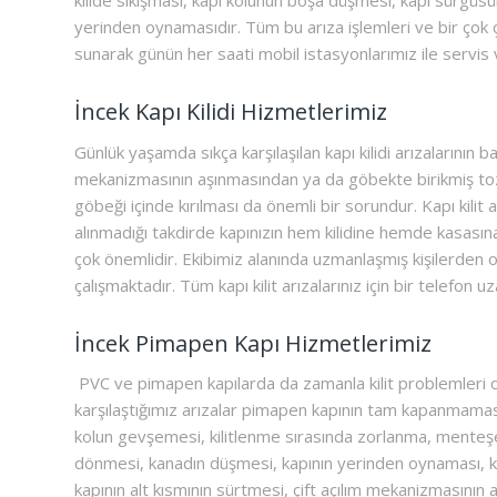
yerinden oynamasıdır. Tüm bu arıza işlemleri ve bir çok çil
sunarak günün her saati mobil istasyonlarımız ile servis
İncek Kapı Kilidi Hizmetlerimiz
Günlük yaşamda sıkça karşılaşılan kapı kilidi arızalarının ba
mekanizmasının aşınmasından ya da göbekte birikmiş toz,
göbeği içinde kırılması da önemli bir sorundur. Kapı kili
alınmadığı takdirde kapınızın hem kilidine hemde kasasına d
çok önemlidir. Ekibimiz alanında uzmanlaşmış kişilerden o
çalışmaktadır. Tüm kapı kilit arızalarınız için bir telefon uza
İncek Pimapen Kapı Hizmetlerimiz
PVC ve pimapen kapılarda da zamanla kilit problemleri ort
karşılaştığımız arızalar pimapen kapının tam kapanmamas
kolun gevşemesi, kilitlenme sırasında zorlanma, menteşe
dönmesi, kanadın düşmesi, kapının yerinden oynaması, kili
kapının alt kısmının sürtmesi, çift açılım mekanizmasının 