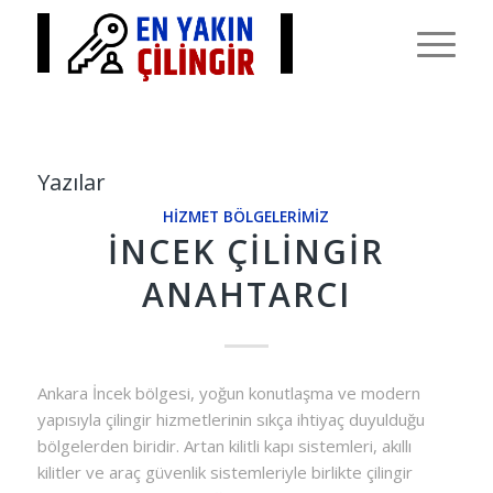
Yazılar
HIZMET BÖLGELERIMIZ
İNCEK ÇILINGIR
ANAHTARCI
Ankara İncek bölgesi, yoğun konutlaşma ve modern
yapısıyla çilingir hizmetlerinin sıkça ihtiyaç duyulduğu
bölgelerden biridir. Artan kilitli kapı sistemleri, akıllı
kilitler ve araç güvenlik sistemleriyle birlikte çilingir