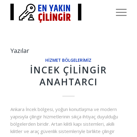
Yazılar
HIZMET BÖLGELERIMIZ
İNCEK ÇILINGIR
ANAHTARCI
Ankara İncek bölgesi, yoğun konutlaşma ve modern
yapısıyla çilingir hizmetlerinin sıkça ihtiyaç duyulduğu
bölgelerden biridir. Artan kilitli kapı sistemleri, akıllı
kilitler ve araç güvenlik sistemleriyle birlikte çilingir