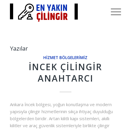
Yazılar
HIZMET BÖLGELERIMIZ
İNCEK ÇILINGIR
ANAHTARCI
Ankara İncek bölgesi, yoğun konutlaşma ve modern
yapısıyla çilingir hizmetlerinin sıkça ihtiyaç duyulduğu
bölgelerden biridir. Artan kilitli kapı sistemleri, akıllı
kilitler ve araç güvenlik sistemleriyle birlikte çilingir