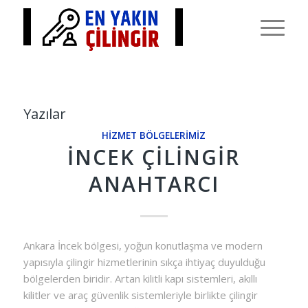
Yazılar
HIZMET BÖLGELERIMIZ
İNCEK ÇILINGIR
ANAHTARCI
Ankara İncek bölgesi, yoğun konutlaşma ve modern
yapısıyla çilingir hizmetlerinin sıkça ihtiyaç duyulduğu
bölgelerden biridir. Artan kilitli kapı sistemleri, akıllı
kilitler ve araç güvenlik sistemleriyle birlikte çilingir