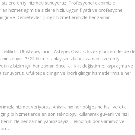
e sizlere en iyi hizmeti sunuyoruz. Profesyonel ekibimizle
yılan hizmet ağımızla sizlere hızlı, uygun fiyatlı ve profesyonel
lingir ve Demetevler çilingir hizmetlerimizle her zaman
liklidir. Ufuktepe, İncirli, Aktepe, Ovacık, İncek gibi semtlerde d
anınızdayız. 7/24 hizmet anlayışımızla her zaman size en iyi
iniz bizim için her zaman öncelikli. Kilit değiştirme, kapı açma ve
 sunuyoruz. Ufuktepe çilingir ve İncirli çilingir hizmetlerimizle her
mızla hizmet veriyoruz. Ankara’nın her bölgesine hızlı ve etkili
gir gibi hizmetlerde en son teknolojiyi kullanarak güvenli ve hızlı
metlerimizle her zaman yanınızdayız. Teknolojik donanımımız ve
yoruz.