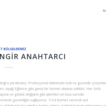
A
T BÖLGELERIMIZ
INGIR ANAHTARCI
 doğru yerdesiniz. Profesyonel ekibimizle hızlı ve güvenilir çözümle
, Aşağı Eğlence gibi geniş bir hizmet alanına sahibiz. Her türlü
pı açma ve göbek değişimi gibi işlemleri en kısa sürede
 yerinizin güvenliğini sağlıyoruz. 7/24 hizmet vererek acil
ız olduğunda bir telefon kadar yakınız. Kaliteli hizmet anlayışımız v