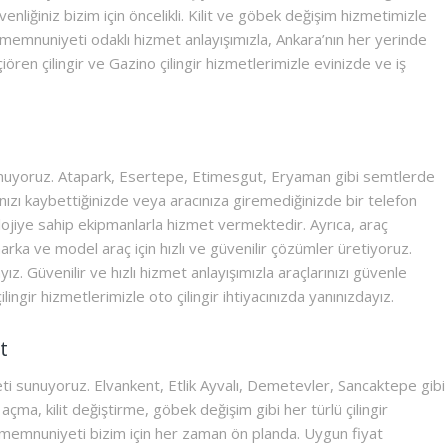
enliğiniz bizim için öncelikli. Kilit ve göbek değişim hizmetimizle
 memnuniyeti odaklı hizmet anlayışımızla, Ankara’nın her yerinde
eçiören çilingir ve Gazino çilingir hizmetlerimizle evinizde ve iş
unuyoruz. Atapark, Esertepe, Etimesgut, Eryaman gibi semtlerde
ınızı kaybettiğinizde veya aracınıza giremediğinizde bir telefon
lojiye sahip ekipmanlarla hizmet vermektedir. Ayrıca, araç
ka ve model araç için hızlı ve güvenilir çözümler üretiyoruz.
ız. Güvenilir ve hızlı hizmet anlayışımızla araçlarınızı güvenle
ilingir hizmetlerimizle oto çilingir ihtiyacınızda yanınızdayız.
t
meti sunuyoruz. Elvankent, Etlik Ayvalı, Demetevler, Sancaktepe gibi
açma, kilit değiştirme, göbek değişim gibi her türlü çilingir
memnuniyeti bizim için her zaman ön planda. Uygun fiyat