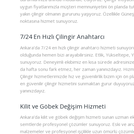
uygun fiyatlarımızla müşteri memnuniyetini ön planda tut
yakın çilingir olmanın gururunu yaşıyoruz. Özellikle Güneş
noktasına hizmet sunuyoruz.
7/24 En Hızlı Çilingir Anahtarcı
Ankara’da 7/24 en hızlı çilingir anahtarcı hizmeti sunuyoruz
olduğunda hemen bizi arayabilirsiniz. Etlik, Yükseltepe, Y
sunuyoruz. Deneyimli ekibimiz en kısa sürede adresinize ul
da hafta sonu fark etmez, her zaman yanınızdayız. Hizme
Çilingir hizmetlerimizde hız ve güvenilirlik bizim için ön p
en güvenilir çilingir hizmetini sunmaktan gurur duyuyoruz. 
yanınızdayız.
Kilit ve Göbek Değişim Hizmeti
Ankara’da kilit ve göbek değişim hizmeti sunan uzman ek
semtlerde profesyonel çözümler sunuyoruz. Eski ve arızalı k
malzemeler ve profesyonel işçilikle uzun ömürlü çözümler 