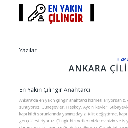
Yazılar
HIZME
ANKARA ÇIL
En Yakın Çilingir Anahtarcı
Ankara’da en yakın çilingir anahtarcı hizmeti arıyorsanız,
sunuyoruz. Güneşevler, Hasköy, Aydınlıkevler, Subayevleri
kapı kilidi sorunlarında yanınızdayız. Kilit değiştirme, ka
gerçekleştiriyoruz. Çilingir hizmetlerimizle evinizin ve iş
durumlarınıza anında müdahale ediyoruz. Çilingir ihtiyacın