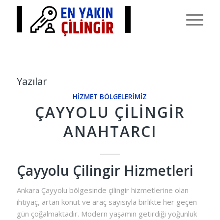
Yazılar
HIZMET BÖLGELERIMIZ
ÇAYYOLU ÇILINGIR
ANAHTARCI
Çayyolu Çilingir Hizmetleri
Ankara Çayyolu bölgesinde çilingir hizmetlerine olan
ihtiyaç, artan konut ve araç sayısıyla birlikte her geçen
gün çoğalmaktadır. Modern yaşamın getirdiği yoğunluk