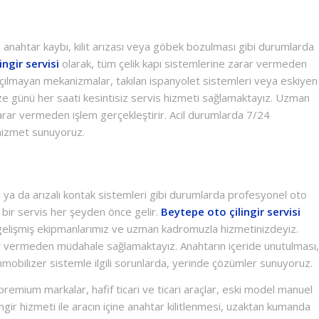
de anahtar kaybı, kilit arızası veya göbek bozulması gibi durumlarda
ingir servisi
olarak, tüm çelik kapı sistemlerine zarar vermeden
, açılmayan mekanizmalar, takılan ispanyolet sistemleri veya eskiyen
imize günü her saati kesintisiz servis hizmeti sağlamaktayız. Uzman
zarar vermeden işlem gerçekleştirir. Acil durumlarda 7/24
 hizmet sunuyoruz.
pı ya da arızalı kontak sistemleri gibi durumlarda profesyonel oto
ı bir servis her şeyden önce gelir.
Beytepe oto çilingir servisi
 gelişmiş ekipmanlarımız ve uzman kadromuzla hizmetinizdeyiz.
ar vermeden müdahale sağlamaktayız. Anahtarın içeride unutulması,
mobilizer sistemle ilgili sorunlarda, yerinde çözümler sunuyoruz.
premium markalar, hafif ticari ve ticari araçlar, eski model manuel
ingir hizmeti ile aracın içine anahtar kilitlenmesi, uzaktan kumanda