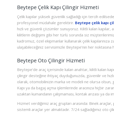
Beytepe Çelik Kapı Çilingir Hizmeti
Çelik kapılar yüksek güvenlik sağladığı için tercih edilse
profesyonel müdahale gerektirir.
Beytepe çelik kapı çil
hızlı ve güvenli çözümler sunuyoruz. Kilitli kalan kapılar
kilitlerin değişimi gibi her türlü sorunda siz müşteriler
kadromuz, özel ekipmanlar kullanarak çelik kapılarınıza 
ulaşabileceğiniz servisimizle Beytepe’nin her noktasına
Beytepe Oto Çilingir Hizmeti
Beytepe’de araç içerisinde kalan anahtar, kilitli kalan ka
çilingir desteğine ihtiyaç duyduğunuzda, güvenilir ve hızl
olarak, otomobilinizin marka ve modeli ne olursa olsun,
Kapı ya da bagaj açma işlemlerinde aracınıza hiçbir zar
uzaktan kumandanın çalışmaması, kontak arızası ya da im
Hizmet verdiğimiz araç grupları arasında: Binek araçlar, 
sistemli araçlar yer almaktadır. 7/24 sağladığımız oto çil