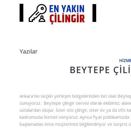
Yazılar
HIZME
BEYTEPE ÇIL
Ankara’nın seçkin yerleşim bölgelerinden biri olan Beytepe
sunuyoruz. Beytepe çilingir servisi olarak ekibimiz; alanı
ustalardan oluşur. İster oto çilingir, ister ev ya da ofis 
kadromuzla hizmet veriyoruz. Ayrıca fiyat politikamızda
başlamadan önce müşterimizi bilgilendiriyor ve sürpriz 