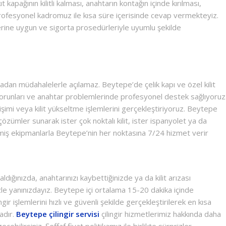
 kapağının kilitli kalması, anahtarın kontağın içinde kırılması,
rofesyonel kadromuz ile kısa süre içerisinde cevap vermekteyiz.
erine uygun ve sigorta prosedürleriyle uyumlu şekilde
 sıradan müdahalelerle açılamaz. Beytepe’de çelik kapı ve özel kilit
a sorunları ve anahtar problemlerinde profesyonel destek sağlıyoruz
imi veya kilit yükseltme işlemlerini gerçekleştiriyoruz. Beytepe
çözümler sunarak ister çok noktalı kilit, ister ispanyolet ya da
lişmiş ekipmanlarla Beytepe’nin her noktasına 7/24 hizmet verir
ğınızda, anahtarınızı kaybettiğinizde ya da kilit arızası
mizle yanınızdayız. Beytepe içi ortalama 15-20 dakika içinde
gir işlemlerini hızlı ve güvenli şekilde gerçekleştirilerek en kısa
adır.
Beytepe çilingir servisi
çilingir hizmetlerimiz hakkında daha
geçebilirsiniz. Şeffaf fiyat politikamız ile birlikte sürprizler