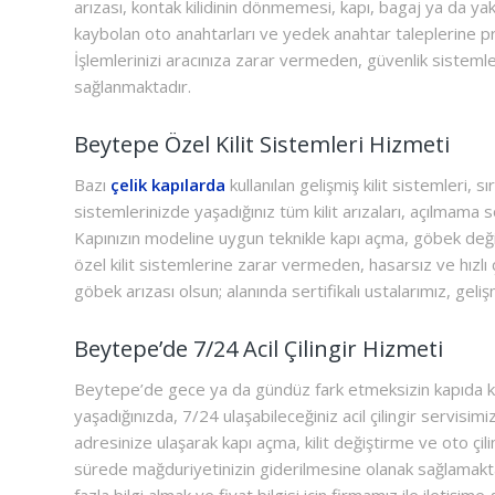
arızası, kontak kilidinin dönmemesi, kapı, bagaj ya da yakıt
kaybolan oto anahtarları ve yedek anahtar taleplerine p
İşlemlerinizi aracınıza zarar vermeden, güvenlik sisteml
sağlanmaktadır.
Beytepe Özel Kilit Sistemleri Hizmeti
Bazı
çelik kapılarda
kullanılan gelişmiş kilit sistemleri,
sistemlerinizde yaşadığınız tüm kilit arızaları, açılmam
Kapınızın modeline uygun teknikle kapı açma, göbek değiş
özel kilit sistemlerine zarar vermeden, hasarsız ve hızlı 
göbek arızası olsun; alanında sertifikalı ustalarımız, ge
Beytepe’de 7/24 Acil Çilingir Hizmeti
Beytepe’de gece ya da gündüz fark etmeksizin kapıda kaldı
yaşadığınızda, 7/24 ulaşabileceğiniz acil çilingir servisi
adresinize ulaşarak kapı açma, kilit değiştirme ve oto çilin
sürede mağduriyetinizin giderilmesine olanak sağlamakt
fazla bilgi almak ve fiyat bilgisi için firmamız ile iletişime 