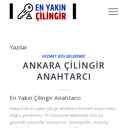
Yazılar
HIZMET BÖLGELERIMIZ
ANKARA ÇILINGIR
ANAHTARCI
En Yakın Çilingir Anahtarcı
Ankara’da en yakın çilingir anahtarcı hizmeti arıyorsanız,
doğru yerdesiniz. Profesyonel ekibimizle hızlı ve
güvenilir çözümler sunuyoruz. Güneşevler, Hasköy,