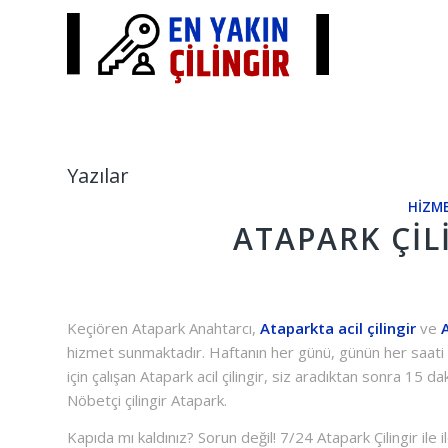
Yazılar
HIZME
ATAPARK ÇIL
Keçiören Atapark Anahtarcı,
Ataparkta acil çilingir
ve
hizmet sunmaktadır. Haftanın her günü, günün her saat
için çalışan Atapark acil çilingir, siz aradıktan sonra 15 
Nöbetçi çilingir Atapark.
Kapıda mı kaldınız? Sorun değil! 7/24 Atapark Çilingir ile i