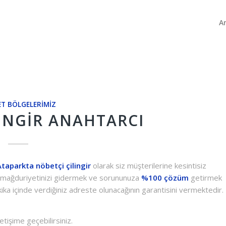
A
T BÖLGELERIMIZ
INGIR ANAHTARCI
Ataparkta nöbetçi çilingir
olarak siz müşterilerine kesintisiz
i mağduriyetinizi gidermek ve sorununuza
%100 çözüm
getirmek
dakika içinde verdiğiniz adreste olunacağının garantisini vermektedir.
letişime geçebilirsiniz.