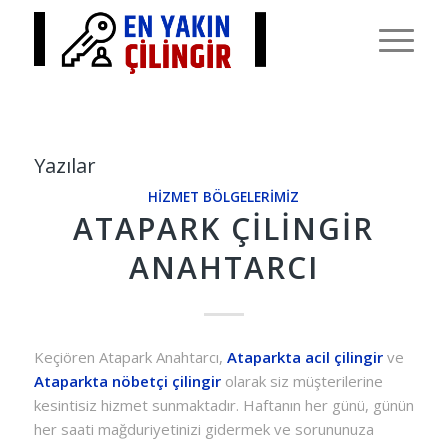
Yazılar
HIZMET BÖLGELERIMIZ
ATAPARK ÇILINGIR
ANAHTARCI
Keçiören Atapark Anahtarcı,
Ataparkta acil çilingir
ve
Ataparkta nöbetçi çilingir
olarak siz müşterilerine
kesintisiz hizmet sunmaktadır. Haftanın her günü, günün
her saati mağduriyetinizi gidermek ve sorununuza