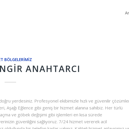
A
T BÖLGELERIMIZ
INGIR ANAHTARCI
 doğru yerdesiniz. Profesyonel ekibimizle hızlı ve güvenilir çözümle
, Aşağı Eğlence gibi geniş bir hizmet alanına sahibiz. Her türlü
pı açma ve göbek değişimi gibi işlemleri en kısa sürede
 yerinizin güvenliğini sağlıyoruz. 7/24 hizmet vererek acil
ız olduğunda bir telefon kadar yakınız. Kaliteli hizmet anlayışımız v