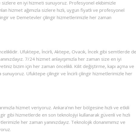
e sizlere en iyi hizmeti sunuyoruz. Profesyonel ekibimizle
yılan hizmet ağımızla sizlere hızlı, uygun fiyatlı ve profesyonel
lingir ve Demetevler çilingir hizmetlerimizle her zaman
liklidir. Ufuktepe, İncirli, Aktepe, Ovacık, İncek gibi semtlerde d
anınızdayız. 7/24 hizmet anlayışımızla her zaman size en iyi
iniz bizim için her zaman öncelikli. Kilit değiştirme, kapı açma ve
 sunuyoruz. Ufuktepe çilingir ve İncirli çilingir hizmetlerimizle her
mızla hizmet veriyoruz. Ankara’nın her bölgesine hızlı ve etkili
gir gibi hizmetlerde en son teknolojiyi kullanarak güvenli ve hızlı
metlerimizle her zaman yanınızdayız. Teknolojik donanımımız ve
yoruz.