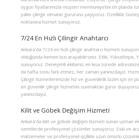
uygun fiyatlarımızla müşteri memnuniyetini ön planda tut
yakın çilingir olmanın gururunu yaşıyoruz. Özellikle Güneş
noktasına hizmet sunuyoruz.
7/24 En Hızlı Çilingir Anahtarcı
Ankara’da 7/24 en hızlı çilingir anahtarcı hizmeti sunuyoruz
olduğunda hemen bizi arayabilirsiniz. Etlik, Yükseltepe, Y
sunuyoruz. Deneyimli ekibimiz en kısa sürede adresinize ul
da hafta sonu fark etmez, her zaman yanınızdayız. Hizme
Çilingir hizmetlerimizde hız ve güvenilirlik bizim için ön p
en güvenilir çilingir hizmetini sunmaktan gurur duyuyoruz. 
yanınızdayız.
Kilit ve Göbek Değişim Hizmeti
Ankara’da kilit ve göbek değişim hizmeti sunan uzman ek
semtlerde profesyonel çözümler sunuyoruz. Eski ve arızalı k
malzemeler ve profesyonel işçilikle uzun ömürlü çözümler 