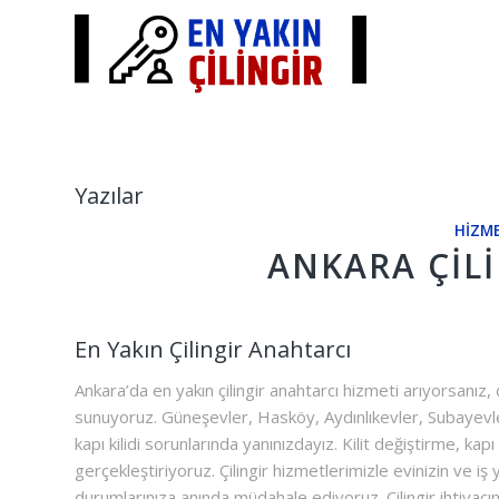
Yazılar
HIZME
ANKARA ÇIL
En Yakın Çilingir Anahtarcı
Ankara’da en yakın çilingir anahtarcı hizmeti arıyorsanız,
sunuyoruz. Güneşevler, Hasköy, Aydınlıkevler, Subayevleri
kapı kilidi sorunlarında yanınızdayız. Kilit değiştirme, ka
gerçekleştiriyoruz. Çilingir hizmetlerimizle evinizin ve iş
durumlarınıza anında müdahale ediyoruz. Çilingir ihtiyacın