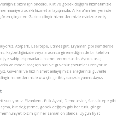
enliğiniz bizim için öncelikli. Kilit ve göbek değişim hizmetimizle
 memnuniyeti odaklı hizmet anlayışımızla, Ankara’nın her yerinde
eçiören çilingir ve Gazino çilingir hizmetlerimizle evinizde ve iş
unuyoruz. Atapark, Esertepe, Etimesgut, Eryaman gibi semtlerde
ınızı kaybettiğinizde veya aracınıza giremediğinizde bir telefon
lojiye sahip ekipmanlarla hizmet vermektedir. Ayrıca, araç
ka ve model araç için hızlı ve güvenilir çözümler üretiyoruz.
ız. Güvenilir ve hızlı hizmet anlayışımızla araçlarınızı güvenle
ilingir hizmetlerimizle oto çilingir ihtiyacınızda yanınızdayız.
t
meti sunuyoruz. Elvankent, Etlik Ayvalı, Demetevler, Sancaktepe gibi
açma, kilit değiştirme, göbek değişim gibi her türlü çilingir
memnuniyeti bizim için her zaman ön planda. Uygun fiyat