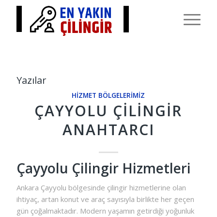
Yazılar
HIZMET BÖLGELERIMIZ
ÇAYYOLU ÇILINGIR
ANAHTARCI
Çayyolu Çilingir Hizmetleri
Ankara Çayyolu bölgesinde çilingir hizmetlerine olan
ihtiyaç, artan konut ve araç sayısıyla birlikte her geçen
gün çoğalmaktadır. Modern yaşamın getirdiği yoğunluk