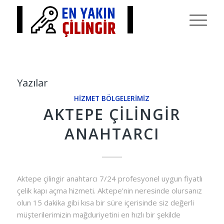
Yazılar
HIZMET BÖLGELERIMIZ
AKTEPE ÇILINGIR
ANAHTARCI
Aktepe çilingir anahtarcı 7/24 profesyonel uygun fiyatlı
çelik kapı açma hizmeti. Aktepe’nin neresinde olursanız
olun 15 dakika gibi kısa bir süre içerisinde siz değerli
müşterilerimizin mağduriyetini en hızlı bir şekilde