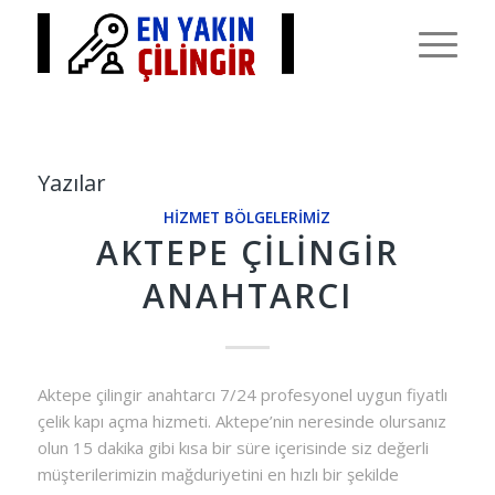
Yazılar
HIZMET BÖLGELERIMIZ
AKTEPE ÇILINGIR
ANAHTARCI
Aktepe çilingir anahtarcı 7/24 profesyonel uygun fiyatlı
çelik kapı açma hizmeti. Aktepe’nin neresinde olursanız
olun 15 dakika gibi kısa bir süre içerisinde siz değerli
müşterilerimizin mağduriyetini en hızlı bir şekilde