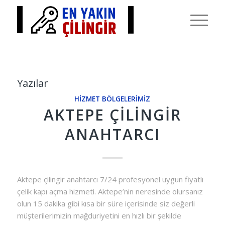
Yazılar
HIZMET BÖLGELERIMIZ
AKTEPE ÇILINGIR
ANAHTARCI
Aktepe çilingir anahtarcı 7/24 profesyonel uygun fiyatlı
çelik kapı açma hizmeti. Aktepe’nin neresinde olursanız
olun 15 dakika gibi kısa bir süre içerisinde siz değerli
müşterilerimizin mağduriyetini en hızlı bir şekilde